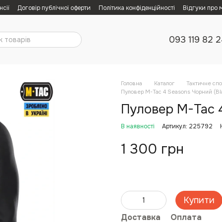
нсії
Договір публічної оферти
Політика конфіденційності
Відгуки про 
093 119 82 
Головна
Каталог
Тактичне сп
Пуловер M-Tac 4 Seasons Чорний (Bl
Пуловер M-Tac 4
В наявності
Артикул: 225792
1 300 грн
Купити
Доставка
Оплата