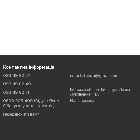
Контактна інформація
093 119 82 24
smartotakua@gmail.com
093 119 82 49
Київська обл., м. Київ, вул. Левка
093 119 82 71
Лук'яненка, 14А
0800 305 400 (Відділ Якості
Мапа проїзду
Обслуговування Клієнтів)
Передзвонити вам?