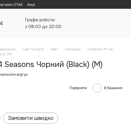
магазин ОТАК
Акції
Графік роботи:
24
з 08:00 до 20:00
орядження
Одяг та взутя
Одяг
Пуловери
Пуловери M-Tac
ack) (M)
 Seasons Чорний (Black) (M)
Написати відгук
Порівняти
В бажання
Замовити швидко