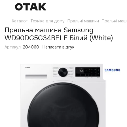
Каталог
Техніка для дому
Пральні машини
Пральні маш
Пральна машина Samsung
WD90DG5G34BELE Білий (White)
Артикул:
204060
Написати відгук