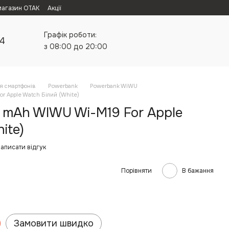
магазин ОТАК
Акції
Графік роботи:
24
з 08:00 до 20:00
я смартфонів
Powerbank
Powerbank WiWU
 Apple Watch Білий (White)
 mAh WIWU Wi-M19 For Apple
ite)
аписати відгук
Порівняти
В бажання
Замовити швидко