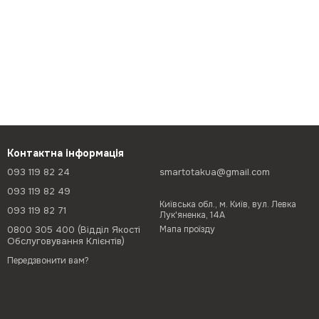
Контактна інформація
093 119 82 24
smartotakua@gmail.com
093 119 82 49
Київська обл., м. Київ, вул. Левка
093 119 82 71
Лук'яненка, 14А
0800 305 400 (Відділ Якості
Мапа проїзду
Обслуговування Клієнтів)
Передзвонити вам?