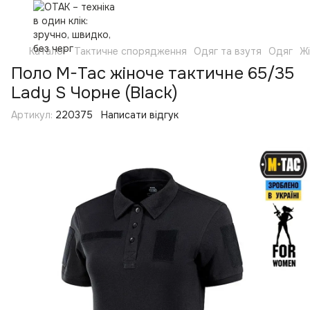
Каталог
Тактичне спорядження
Одяг та взутя
Одяг
Ж
Поло M-Tac жіноче тактичне 65/35
Lady S Чорне (Black)
Артикул:
220375
Написати відгук