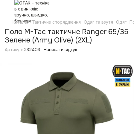
Каталог
Тактичне спорядження
Одяг та взутя
Одяг
П
Поло M-Tac тактичне Ranger 65/35
Зелене (Army Olive) (2XL)
Артикул:
232403
Написати відгук