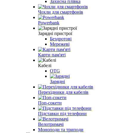
Захисна плівка
Чохли для смартфонів
Powerbank
Зарядні пристрої
Бездротові
Мережеві
Карти пам'яті
Кабелі
OTG
Зарядні
Перехідники для кабелів
Поп-сокети
Підставки під телефони
Велотримачі
Моноподи та триподи