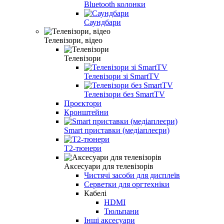
Bluetooth колонки
Саундбари
Телевізори, відео
Телевізори
Телевізори зі SmartTV
Телевізори без SmartTV
Проєктори
Кронштейни
Smart приставки (медіаплеєри)
Т2-тюнери
Аксесуари для телевізорів
Чистячі засоби для дисплеїв
Серветки для оргтехніки
Кабелі
HDMI
Тюльпани
Інші аксесуари