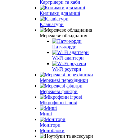
Картрідери та хаби
Килимки для миші
Клавіатури
Мережеве обладнання
Патч-корди
Wi-Fi адаптери
Wi-Fi роутери
Мережеві перехідники
Мережеві фільтри
Мікрофони ігрові
Миші
Монітори
Моноблоки