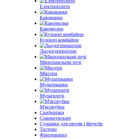
Електроплити
Кавоварки
Кавомолки
Кухонні комбайни
Льодогенератори
Мікрохвильові печі
Міксери
Мультиварки
Мультипечі
М'ясорубки
Скиборізки
Соковитискачі
Сушарки для овочів і фруктів
Тостери
Фритюрниці