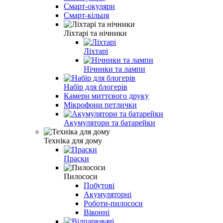
Смарт-окуляри
Смарт-кільця
Ліхтарі та нічники
Ліхтарі
Нічники та лампи
Набір для блогерів
Камери миттєвого друку
Мікрофони петлички
Акумулятори та батарейки
Техніка для дому
Праски
Пилососи
Побутові
Акумуляторні
Роботи-пилососи
Віконні