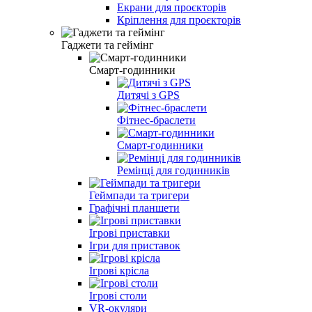
Екрани для проєкторів
Кріплення для проєкторів
Гаджети та геймінг
Смарт-годинники
Дитячі з GPS
Фітнес-браслети
Смарт-годинники
Ремінці для годинників
Геймпади та тригери
Графічні планшети
Ігрові приставки
Ігри для приставок
Ігрові крісла
Ігрові столи
VR-окуляри