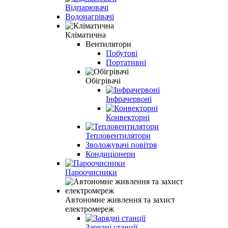
Відпарювачі
Водонагрівачі
Кліматична
Вентилятори
Побутові
Портативні
Обігрівачі
Інфрачервоні
Конвекторні
Тепловентилятори
Зволожувачі повітря
Кондиціонери
Пароочисники
Автономне живлення та захист
електромереж
Зарядні станції