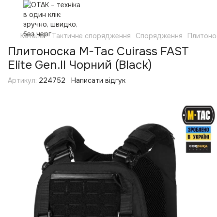
Каталог
Тактичне спорядження
Спорядження
Плитоно
Плитоноска M-Tac Cuirass FAST
Elite Gen.II Чорний (Black)
Артикул:
224752
Написати відгук