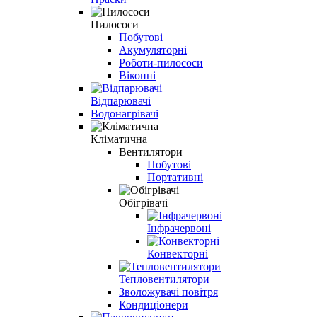
Пилососи
Побутові
Акумуляторні
Роботи-пилососи
Віконні
Відпарювачі
Водонагрівачі
Кліматична
Вентилятори
Побутові
Портативні
Обігрівачі
Інфрачервоні
Конвекторні
Тепловентилятори
Зволожувачі повітря
Кондиціонери