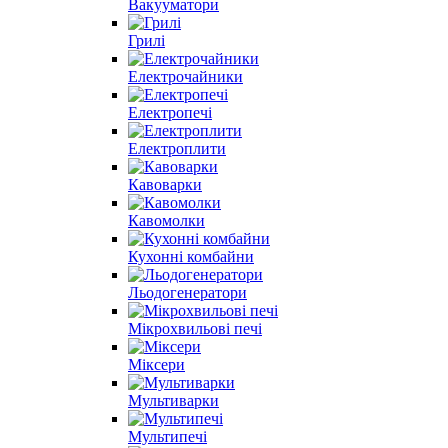
Вакууматори
Грилі
Електрочайники
Електропечі
Електроплити
Кавоварки
Кавомолки
Кухонні комбайни
Льодогенератори
Мікрохвильові печі
Міксери
Мультиварки
Мультипечі