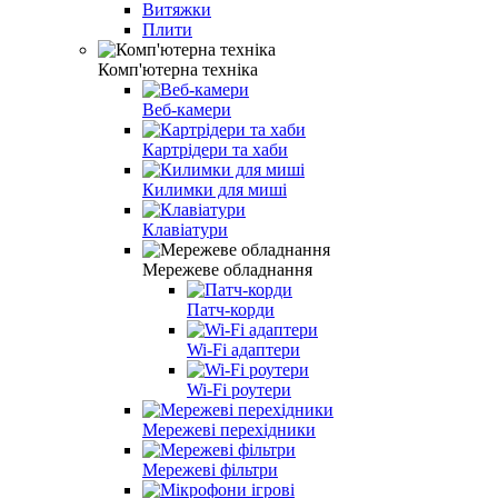
Витяжки
Плити
Комп'ютерна техніка
Веб-камери
Картрідери та хаби
Килимки для миші
Клавіатури
Мережеве обладнання
Патч-корди
Wi-Fi адаптери
Wi-Fi роутери
Мережеві перехідники
Мережеві фільтри