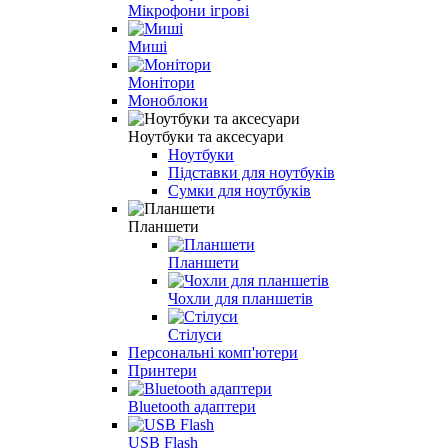
Мікрофони ігрові
Миші
Монітори
Моноблоки
Ноутбуки та аксесуари
Ноутбуки
Підставки для ноутбуків
Сумки для ноутбуків
Планшети
Планшети
Чохли для планшетів
Стілуси
Персональні комп'ютери
Принтери
Bluetooth адаптери
USB Flash