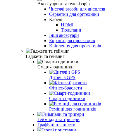
Аксесуари для телевізорів
Чистячі засоби для дисплеїв
Серветки для оргтехніки
Кабелі
HDMI
Тюльпани
Інші аксесуари
Екрани для проєкторів
Кріплення для проєкторів
Гаджети та геймінг
Смарт-годинники
Дитячі з GPS
Фітнес-браслети
Смарт-годинники
Ремінці для годинників
Геймпади та тригери
Графічні планшети