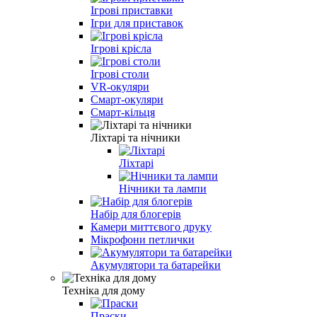
Ігрові приставки
Ігри для приставок
Ігрові крісла
Ігрові столи
VR-окуляри
Смарт-окуляри
Смарт-кільця
Ліхтарі та нічники
Ліхтарі
Нічники та лампи
Набір для блогерів
Камери миттєвого друку
Мікрофони петлички
Акумулятори та батарейки
Техніка для дому
Праски