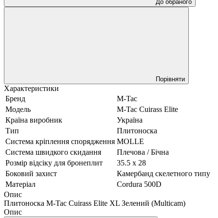
До обраного
Порівняти
Характеристики
Бренд
M-Tac
Модель
M-Tac Cuirass Elite
Країна виробник
Україна
Тип
Плитоноска
Система кріплення спорядження
MOLLE
Система швидкого скидання
Плечова / Бічна
Розмір відсіку для бронеплит
35.5 х 28
Боковий захист
Камербанд скелетного типу
Матеріал
Cordura 500D
Опис
Плитоноска M-Tac Cuirass Elite XL Зелений (Multicam)
Опис