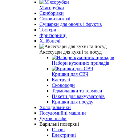
М'ясорубки
Скиборізки
Соковитискачі
Сушарки для овочів і фруктів
Тостери
Фритюрниці
Хлібопечі
Аксесуари для кухні та посуд
Набори кухонних приладів
Кришки для СВЧ
Каструлі
Сковороди
Термочашки та термоси
Пакети для вакууматорів
Кришки для посуду
Холодильники
Посудомийні машини
Духові шафи
Варильні поверхні
Газові
Електричні