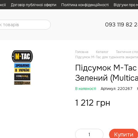
нсії
Договір публічної оферти
Політика конфіденційності
Відгуки про 
093 119 82 
Головна
Каталог
Тактичне сп
Підсумок M-Tac для турнікета закрит
Підсумок M-Tac
Зелений (Multic
В наявності
Артикул: 220267
1 212 грн
Купити