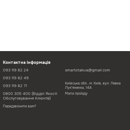
Контактна інформація
093 119 82 24
smartotakua@gmail.com
093 119 82 49
Київська обл., м. Київ, вул. Левка
093 119 82 71
Лук'яненка, 14А
0800 305 400 (Відділ Якості
Мапа проїзду
Обслуговування Клієнтів)
Передзвонити вам?