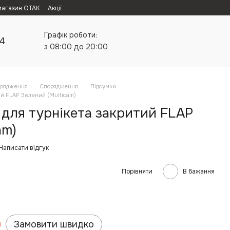
магазин ОТАК
Акції
Графік роботи:
24
з 08:00 до 20:00
орядження
Спорядження
Підсумки
ий FLAP Зелений (Multicam)
 для турнікета закритий FLAP
am)
Написати відгук
Порівняти
В бажання
Замовити швидко