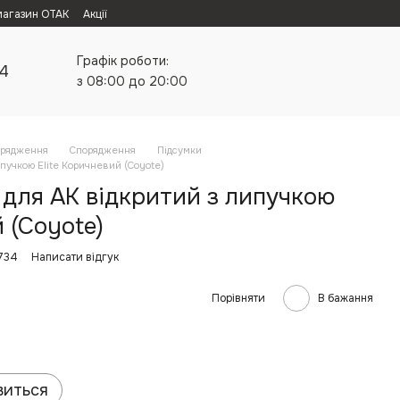
магазин ОТАК
Акції
Графік роботи:
24
з 08:00 до 20:00
орядження
Спорядження
Підсумки
ипучкою Elite Коричневий (Coyote)
 для АК відкритий з липучкою
й (Coyote)
734
Написати відгук
Порівняти
В бажання
виться