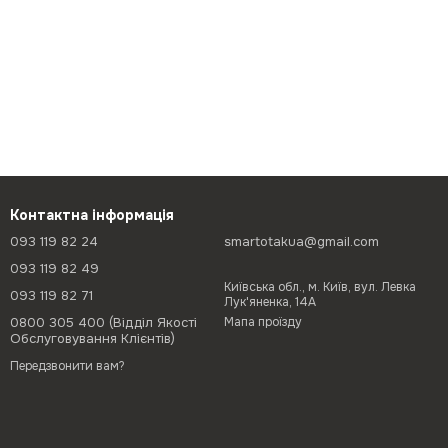
Контактна інформація
093 119 82 24
smartotakua@gmail.com
093 119 82 49
Київська обл., м. Київ, вул. Левка
093 119 82 71
Лук'яненка, 14А
0800 305 400 (Відділ Якості
Мапа проїзду
Обслуговування Клієнтів)
Передзвонити вам?