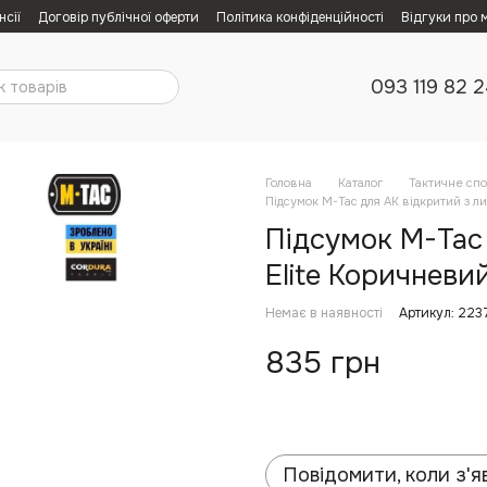
нсії
Договір публічної оферти
Політика конфіденційності
Відгуки про 
093 119 82 
Головна
Каталог
Тактичне сп
Підсумок M-Tac для АК відкритий з л
Підсумок M-Tac
Elite Коричневи
Немає в наявності
Артикул: 223
835 грн
Повідомити, коли з'я