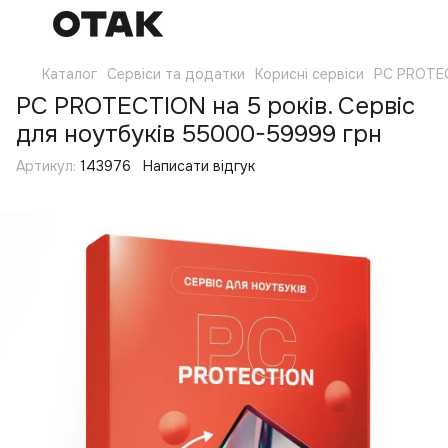
Каталог
Сервіси та додатки
Корисні сервіси
PC PROTE
PC PROTECTION на 5 років. Сервіс
для ноутбуків 55000-59999 грн
Артикул:
143976
Написати відгук