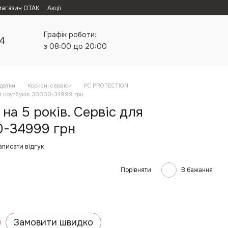
магазин ОТАК
Акції
Графік роботи:
24
з 08:00 до 20:00
одатки
Корисні сервіси
PC PROTECTION
ля ноутбуків 30000-34999 грн
а 5 років. Сервіс для
0-34999 грн
аписати відгук
Порівняти
В бажання
Замовити швидко