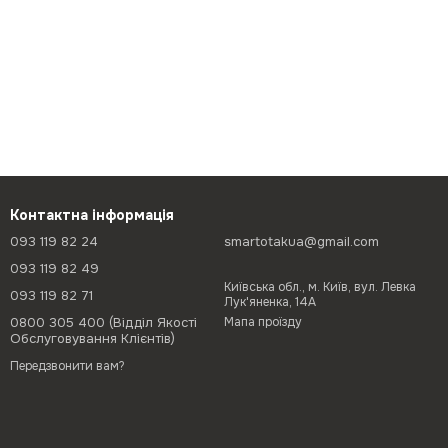
Контактна інформація
093 119 82 24
smartotakua@gmail.com
093 119 82 49
Київська обл., м. Київ, вул. Левка
093 119 82 71
Лук'яненка, 14А
0800 305 400 (Відділ Якості
Мапа проїзду
Обслуговування Клієнтів)
Передзвонити вам?