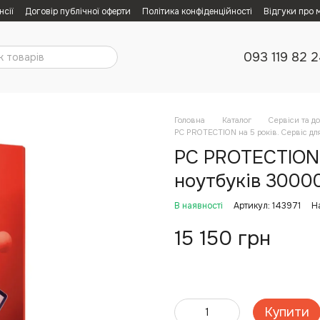
нсії
Договір публічної оферти
Політика конфіденційності
Відгуки про 
093 119 82 
Головна
Каталог
Сервіси та д
PC PROTECTION на 5 років. Сервіс д
PC PROTECTION н
ноутбуків 3000
В наявності
Артикул: 143971
Н
15 150 грн
Купити