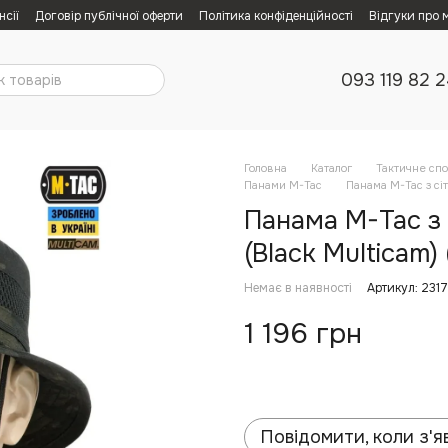
нсії
Договір публічної оферти
Політика конфіденційності
Відгуки про 
093 119 82 
Головна
Каталог
Тактичне сп
Панами M-Tac
Панама M-Tac з сі
Панама M-Tac з
(Black Multicam) 
Немає в наявності
Артикул: 231
1 196 грн
Повідомити, коли з'я