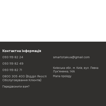
Контактна інформація
093 119 82 24
smartotakua@gmail.com
093 119 82 49
Київська обл., м. Київ, вул. Левка
093 119 82 71
Лук'яненка, 14А
0800 305 400 (Відділ Якості
Мапа проїзду
Обслуговування Клієнтів)
Передзвонити вам?