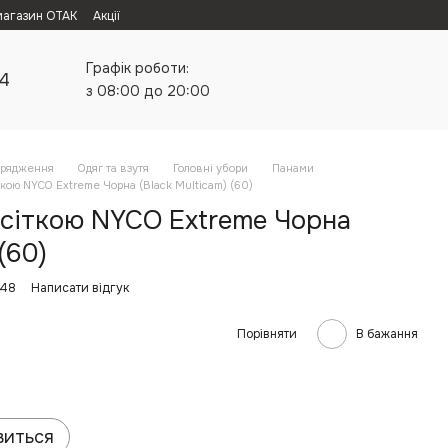
магазин ОТАК
Акції
Графік роботи:
24
з 08:00 до 20:00
орядження
Одяг та взутя
Головні убори
Панами
ткою NYCO Extreme Чорна (Black Multicam) (60)
 сіткою NYCO Extreme Чорна
(60)
748
Написати відгук
Порівняти
В бажання
виться