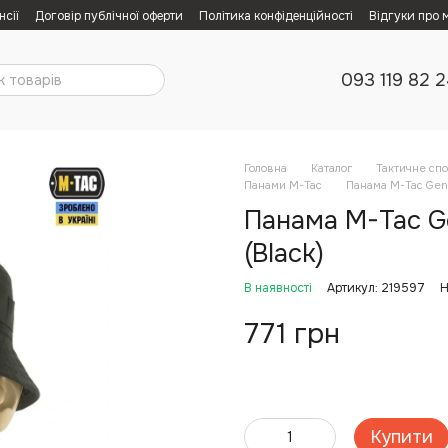
нсії
Договір публічної оферти
Політика конфіденційності
Відгуки про 
093 119 82 
Головна
Каталог
Тактичне сп
Панами M-Tac
Панама M-Tac Gen.I
Панама M-Tac Ge
(Black)
В наявності
Артикул: 219597
Н
771 грн
Купити