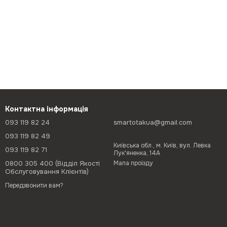
Контактна інформація
093 119 82 24
smartotakua@gmail.com
093 119 82 49
Київська обл., м. Київ, вул. Левка
093 119 82 71
Лук'яненка, 14А
0800 305 400 (Відділ Якості
Мапа проїзду
Обслуговування Клієнтів)
Передзвонити вам?