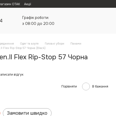
магазин ОТАК
Акції
Графік роботи:
24
з 08:00 до 20:00
орядження
Одяг та взутя
Головні убори
Панами
I Flex Rip-Stop 57 Чорна (Black)
n.II Flex Rip-Stop 57 Чорна
аписати відгук
Порівняти
В бажання
Замовити швидко