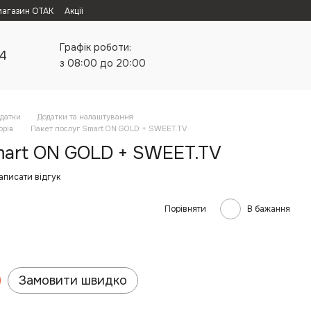
магазин ОТАК
Акції
Графік роботи:
24
з 08:00 до 20:00
одатки
Додатки та налаштування
орів
Пакет послуг Smart ON GOLD + SWEET.TV
mart ON GOLD + SWEET.TV
аписати відгук
Порівняти
В бажання
Замовити швидко