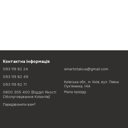
Контактна інформація
093 119 82 24
smartotakua@gmail.com
093 119 82 49
Київська обл., м. Київ, вул. Левка
093 119 82 71
Лук'яненка, 14А
0800 305 400 (Відділ Якості
Мапа проїзду
Обслуговування Клієнтів)
Передзвонити вам?