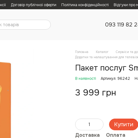
нсії
Договір публічної оферти
Політика конфіденційності
Відгуки про 
093 119 82 
Головна
Каталог
Сервіси та д
Додатки та налаштування для телевіз
Пакет послуг S
В наявності
Артикул: 96242
Н
3 999 грн
Купити
Доставка
Оплата