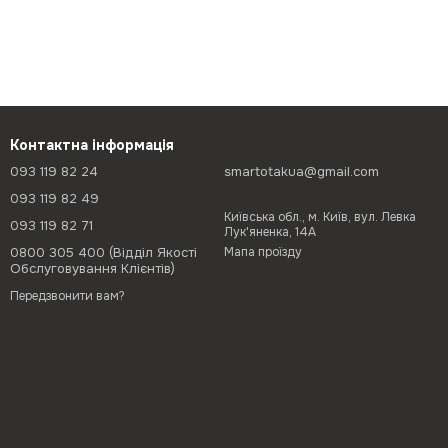
Контактна інформація
093 119 82 24
smartotakua@gmail.com
093 119 82 49
Київська обл., м. Київ, вул. Левка
093 119 82 71
Лук'яненка, 14А
0800 305 400 (Відділ Якості
Мапа проїзду
Обслуговування Клієнтів)
Передзвонити вам?