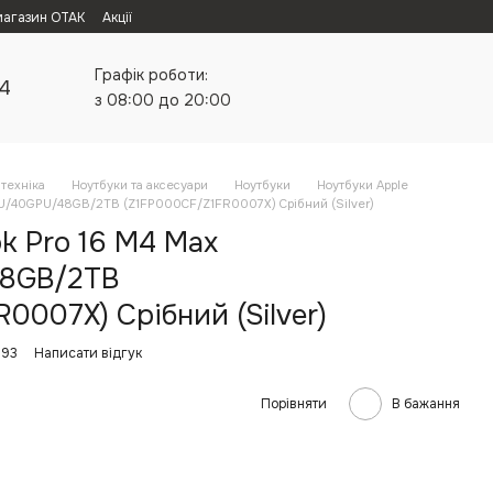
магазин ОТАК
Акції
Графік роботи:
24
з 08:00 до 20:00
техніка
Ноутбуки та аксесуари
Ноутбуки
Ноутбуки Apple
PU/40GPU/48GB/2TB (Z1FP000CF/Z1FR0007X) Срібний (Silver)
k Pro 16 M4 Max
8GB/2TB
0007X) Срібний (Silver)
593
Написати відгук
Порівняти
В бажання