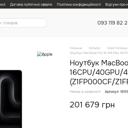
нсії
Договір публічної оферти
Політика конфіденційності
Відгуки про 
093 119 82 
Головна
Каталог
Комп'ютерна 
Ноутбук MacBook Pro 16 M4 Max 16C
Ноутбук MacBoo
16CPU/40GPU/4
(Z1FP000CF/Z1FR
Немає в наявності
Артикул: 189
201 679 грн