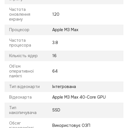
Частота
оновлення
120
екрану
Процесор
Apple M3 Max
Частота
3.8
процесора
Кількість ядер
16
Об'єм
оперативної
64
пам`яті
Тип відеокарти
Інтегрована
Відеокарта
Apple M3 Max 40-Core GPU
Тип
SSD
накопичувача
Обсяг
Використовує ОЗП