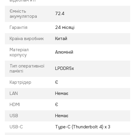
відеопам'яті
Ємність
72.4
акумулятора
Гарантія
24 місяці
Країна виробник
Китай
Матеріал
Алюміній
корпусу
Тип оперативної
LPDDR5х
пам`яті
Картрідер
Є
LAN
Немає
HDMI
Є
USB
Немає
USB-C
Type-C (Thunderbolt 4) x 3