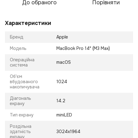
До обраного
Порівняти
Характеристики
Бренд
Apple
Модель
MacBook Pro 14" (M3 Max)
Операційна
macOS
система
Об'єм
вбудованого
1024
накопичувача
Діагональ
14.2
екрану
Тип екрану
miniLED
Роздільна
здатність
3024x1964
екрану