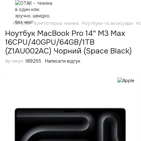
Каталог
Комп'ютерна техніка
Ноутбуки та аксесуари
Н
Ноутбук MacBook Pro 14" M3 Max
16CPU/40GPU/64GB/1TB
(Z1AU002AC) Чорний (Space Black)
Артикул:
189255
Написати відгук