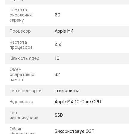
Частота
оновлення
60
екрану
Процесор
Apple M4
Частота
4.4
процесора
Кількість ядер
10
Об'єм
оперативної
32
пам`яті
Тип відеокарти
Інтегрована
Відеокарта
Apple M4 10-Core GPU
Тип
SSD
накопичувача
Обсяг
Використовує ОЗП