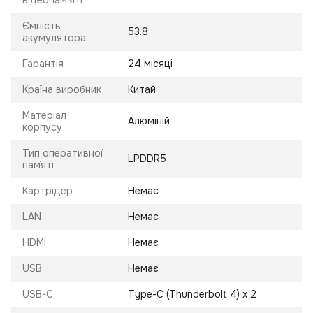
відеопам'яті
Ємність
53.8
акумулятора
Гарантія
24 місяці
Країна виробник
Китай
Матеріал
Алюміній
корпусу
Тип оперативної
LPDDR5
пам`яті
Картрідер
Немає
LAN
Немає
HDMI
Немає
USB
Немає
USB-C
Type-C (Thunderbolt 4) x 2