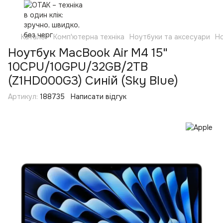
Каталог
Комп'ютерна техніка
Ноутбуки та аксесуари
Н
Ноутбук MacBook Air M4 15"
10CPU/10GPU/32GB/2TB
(Z1HD000G3) Синій (Sky Blue)
Артикул:
188735
Написати відгук