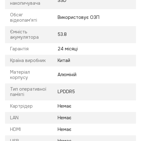
SSD
накопичувача
Обсяг
Використовує ОЗП
відеопам'яті
Ємність
53.8
акумулятора
Гарантія
24 місяці
Країна виробник
Китай
Матеріал
Алюміній
корпусу
Тип оперативної
LPDDR5
пам`яті
Картрідер
Немає
LAN
Немає
HDMI
Немає