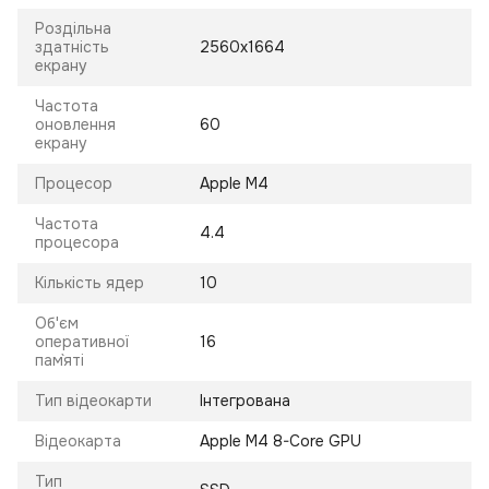
Роздільна
здатність
2560x1664
екрану
Частота
оновлення
60
екрану
Процесор
Apple M4
Частота
4.4
процесора
Кількість ядер
10
Об'єм
оперативної
16
пам`яті
Тип відеокарти
Інтегрована
Відеокарта
Apple M4 8-Core GPU
Тип