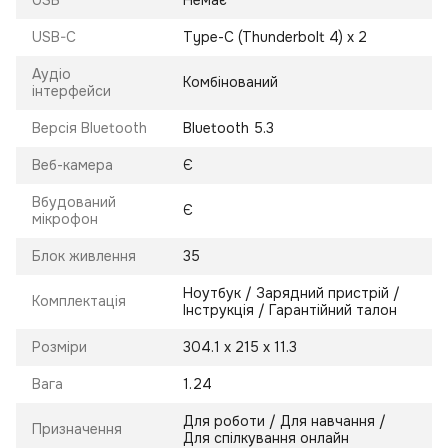
USB
Немає
USB-C
Type-C (Thunderbolt 4) x 2
Аудіо
Комбінований
інтерфейси
Версія Bluetooth
Bluetooth 5.3
Веб-камера
Є
Вбудований
Є
мікрофон
Блок живлення
35
Ноутбук / Зарядний пристрій /
Комплектація
Інструкція / Гарантійний талон
Розміри
304.1 х 215 х 11.3
Вага
1.24
Для роботи / Для навчання /
Призначення
Для спілкування онлайн