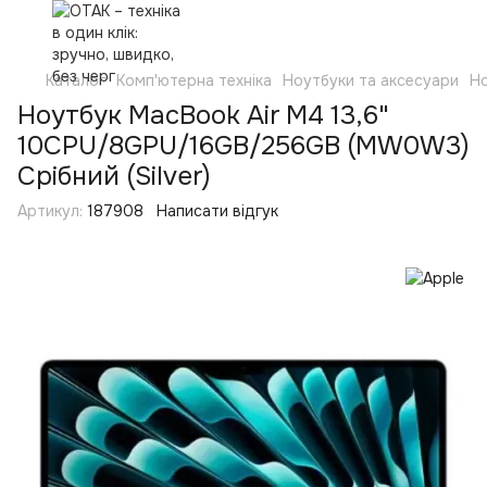
Каталог
Комп'ютерна техніка
Ноутбуки та аксесуари
Н
Ноутбук MacBook Air M4 13,6"
10CPU/8GPU/16GB/256GB (MW0W3)
Срібний (Silver)
Артикул:
187908
Написати відгук