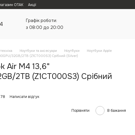
магазин ОТАК
Акції
Графік роботи:
24
з 08:00 до 20:00
техніка
Ноутбуки та аксесуари
Ноутбуки
Ноутбуки Apple
/10GPU/32GB/2TB (Z1CT000S3) Срібний (Silver)
 Air M4 13,6"
GB/2TB (Z1CT000S3) Срібний
978
Написати відгук
Порівняти
В бажання