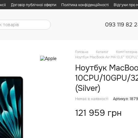
нсії
Договір публічної оферти
Політика конфіденційності
Відгуки про 
093 119 82 
Головна
Каталог
Комп'ютерна 
Ноутбук MacBook Air M4 13,6" 10CPU
Ноутбук MacBook
10CPU/10GPU/32
(Silver)
Немає в наявності
Артикул: 187
121 959 грн