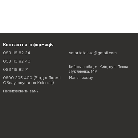
Контактна інформація
093 119 82 24
smartotakua@gmail.com
093 119 82 49
Київська обл., м. Київ, вул. Левка
093 119 82 71
Лук'яненка, 14А
0800 305 400 (Відділ Якості
Мапа проїзду
Обслуговування Клієнтів)
Передзвонити вам?