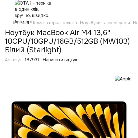
Каталог
Комп'ютерна техніка
Ноутбуки та аксесуари
Н
Ноутбук MacBook Air M4 13,6"
10CPU/10GPU/16GB/512GB (MW103)
Білий (Starlight)
Артикул:
187931
Написати відгук