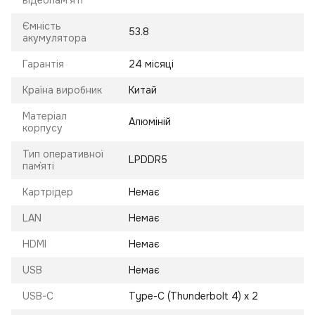
відеопам'яті
Ємність
53.8
акумулятора
Гарантія
24 місяці
Країна виробник
Китай
Матеріал
Алюміній
корпусу
Тип оперативної
LPDDR5
пам`яті
Картрідер
Немає
LAN
Немає
HDMI
Немає
USB
Немає
USB-C
Type-C (Thunderbolt 4) x 2