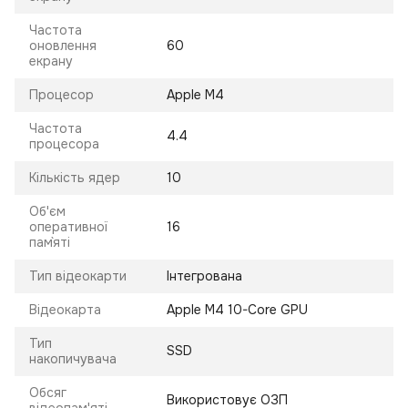
Частота
оновлення
60
екрану
Процесор
Apple M4
Частота
4.4
процесора
Кількість ядер
10
Об'єм
оперативної
16
пам`яті
Тип відеокарти
Інтегрована
Відеокарта
Apple M4 10-Core GPU
Тип
SSD
накопичувача
Обсяг
Використовує ОЗП