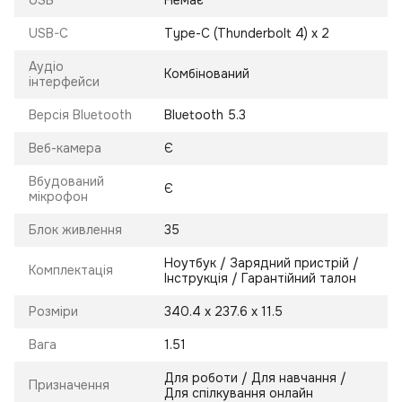
USB
Немає
USB-C
Type-C (Thunderbolt 4) x 2
Аудіо
Комбінований
інтерфейси
Версія Bluetooth
Bluetooth 5.3
Веб-камера
Є
Вбудований
Є
мікрофон
Блок живлення
35
Ноутбук / Зарядний пристрій /
Комплектація
Інструкція / Гарантійний талон
Розміри
340.4 х 237.6 х 11.5
Вага
1.51
Для роботи / Для навчання /
Призначення
Для спілкування онлайн