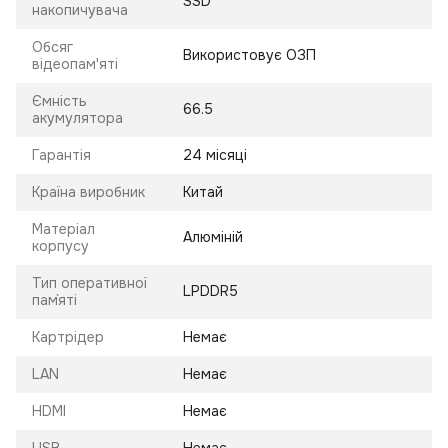
SSD
накопичувача
Обсяг
Використовує ОЗП
відеопам'яті
Ємність
66.5
акумулятора
Гарантія
24 місяці
Країна виробник
Китай
Матеріал
Алюміній
корпусу
Тип оперативної
LPDDR5
пам`яті
Картрідер
Немає
LAN
Немає
HDMI
Немає