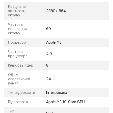
Роздільна
здатність
2880x1864
екрану
Частота
оновлення
60
екрану
Процесор
Apple M3
Частота
4.0
процесора
Кількість ядер
8
Об'єм
оперативної
24
пам`яті
Тип відеокарти
Інтегрована
Відеокарта
Apple M3 10-Core GPU
Тип