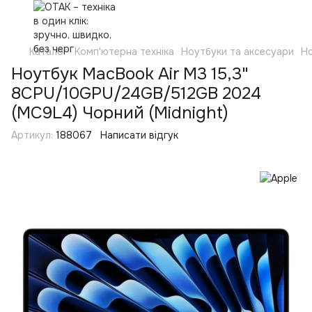
Каталог
Комп'ютерна техніка
Ноутбуки та аксесуари
Н
Ноутбук MacBook Air M3 15,3"
8CPU/10GPU/24GB/512GB 2024
(MC9L4) Чорний (Midnight)
Артикул:
188067
Написати відгук