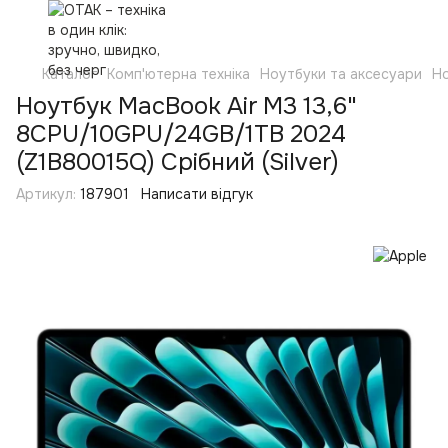
Каталог
Комп'ютерна техніка
Ноутбуки та аксесуари
Н
Ноутбук MacBook Air M3 13,6"
8CPU/10GPU/24GB/1TB 2024
(Z1B80015Q) Срібний (Silver)
Артикул:
187901
Написати відгук