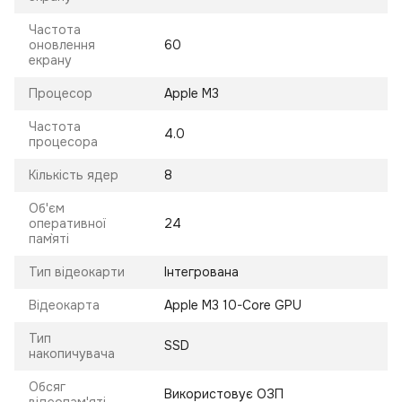
Частота
оновлення
60
екрану
Процесор
Apple M3
Частота
4.0
процесора
Кількість ядер
8
Об'єм
оперативної
24
пам`яті
Тип відеокарти
Інтегрована
Відеокарта
Apple M3 10-Core GPU
Тип
SSD
накопичувача
Обсяг
Використовує ОЗП