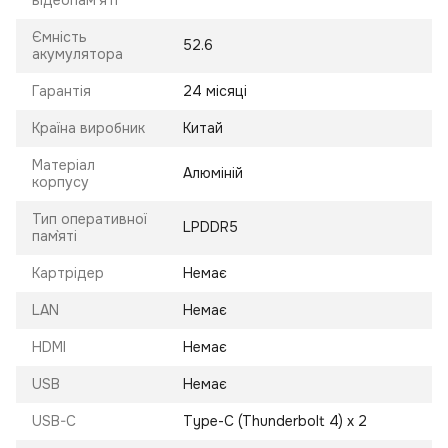
відеопам'яті
Ємність
52.6
акумулятора
Гарантія
24 місяці
Країна виробник
Китай
Матеріал
Алюміній
корпусу
Тип оперативної
LPDDR5
пам`яті
Картрідер
Немає
LAN
Немає
HDMI
Немає
USB
Немає
USB-C
Type-C (Thunderbolt 4) x 2