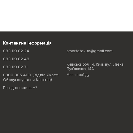
Контактна інформація
093 119 82 24
smartotakua@gmail.com
093 119 82 49
Київська обл., м. Київ, вул. Левка
093 119 82 71
Лук'яненка, 14А
0800 305 400 (Відділ Якості
Мапа проїзду
Обслуговування Клієнтів)
Передзвонити вам?