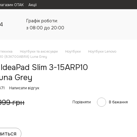
магазин ОТАК
Акції
Графік роботи:
24
з 08:00 до 20:00
техніка
Ноутбуки та аксесуари
Ноутбуки
Ноутбуки Lenovo
P10 (83K700ABRA) Luna Grey
IdeaPad Slim 3-15ARP10
una Grey
471
Написати відгук
999 грн
Порівняти
В бажання
виться