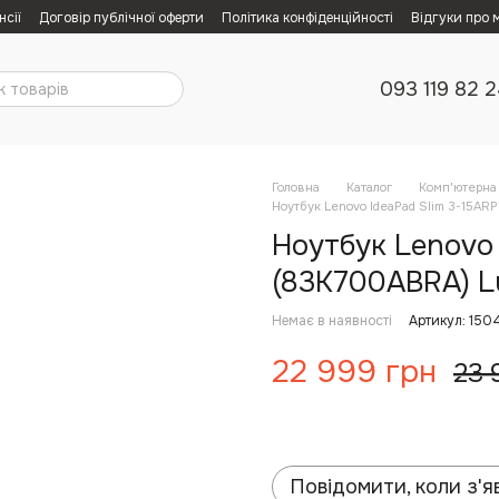
нсії
Договір публічної оферти
Політика конфіденційності
Відгуки про 
093 119 82 
Головна
Каталог
Комп'ютерна 
Ноутбук Lenovo IdeaPad Slim 3-15AR
Ноутбук Lenovo 
(83K700ABRA) L
Немає в наявності
Артикул: 150
22 999 грн
23 
Повідомити, коли з'я