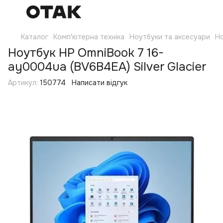
Каталог
Комп'ютерна техніка
Ноутбуки та аксесуари
Н
Ноутбук HP OmniBook 7 16-
ay0004ua (BV6B4EA) Silver Glacier
Артикул:
150774
Написати відгук