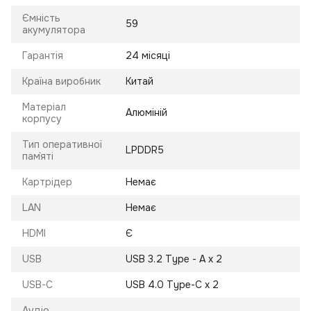
Ємність
59
акумулятора
Гарантія
24 місяці
Країна виробник
Китай
Матеріал
Алюміній
корпусу
Тип оперативної
LPDDR5
пам`яті
Картрідер
Немає
LAN
Немає
HDMI
Є
USB
USB 3.2 Type - A x 2
USB-C
USB 4.0 Type-C x 2
Аудіо