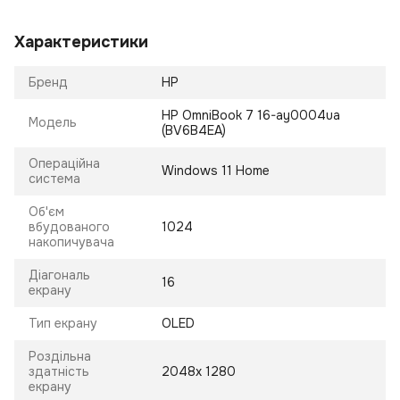
Характеристики
Бренд
HP
HP OmniBook 7 16-ay0004ua
Модель
(BV6B4EA)
Операційна
Windows 11 Home
система
Об'єм
вбудованого
1024
накопичувача
Діагональ
16
екрану
Тип екрану
OLED
Роздільна
здатність
2048х 1280
екрану