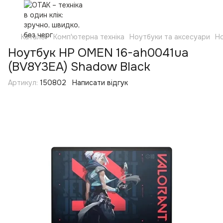
Каталог
Комп'ютерна техніка
Ноутбуки та аксесуари
Н
Ноутбук HP OMEN 16-ah0041ua
(BV8Y3EA) Shadow Black
Артикул:
150802
Написати відгук