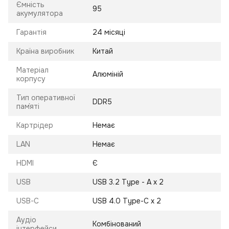
Ємність
95
акумулятора
Гарантія
24 місяці
Країна виробник
Китай
Матеріал
Алюміній
корпусу
Тип оперативної
DDR5
пам`яті
Картрідер
Немає
LAN
Немає
HDMI
Є
USB
USB 3.2 Type - A x 2
USB-C
USB 4.0 Type-C x 2
Аудіо
Комбінований
інтерфейси