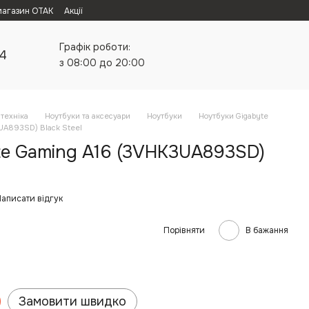
магазин ОТАК
Акції
Графік роботи:
24
з 08:00 до 20:00
техніка
Ноутбуки та аксесуари
Ноутбуки
Ноутбуки Gigabyte
UA893SD) Black Steel
te Gaming A16 (3VHK3UA893SD)
аписати відгук
Порівняти
В бажання
Замовити швидко