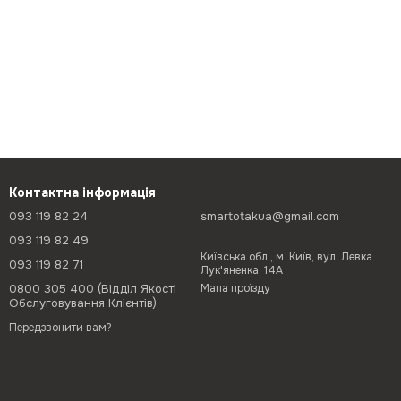
Контактна інформація
093 119 82 24
smartotakua@gmail.com
093 119 82 49
Київська обл., м. Київ, вул. Левка
093 119 82 71
Лук'яненка, 14А
0800 305 400 (Відділ Якості
Мапа проїзду
Обслуговування Клієнтів)
Передзвонити вам?