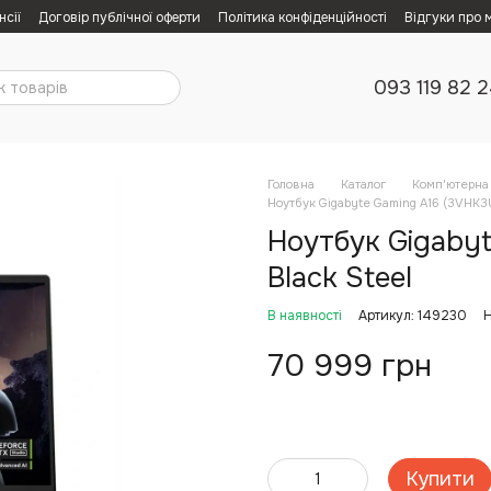
нсії
Договір публічної оферти
Політика конфіденційності
Відгуки про 
093 119 82 
Головна
Каталог
Комп'ютерна 
Ноутбук Gigabyte Gaming A16 (3VHK3
Ноутбук Gigaby
Black Steel
В наявності
Артикул: 149230
Н
70 999 грн
Купити