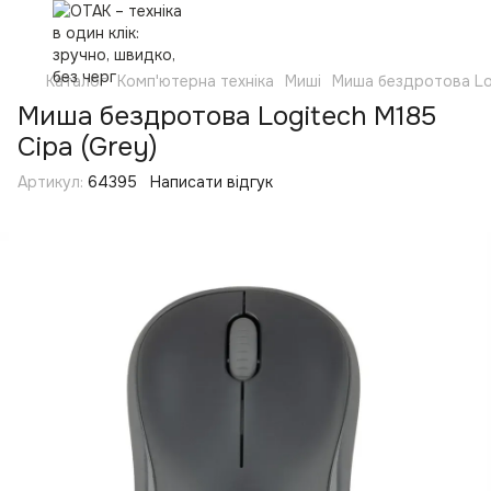
Каталог
Комп'ютерна техніка
Миші
Миша бездротова Log
Миша бездротова Logitech M185
Сіра (Grey)
Артикул:
64395
Написати відгук