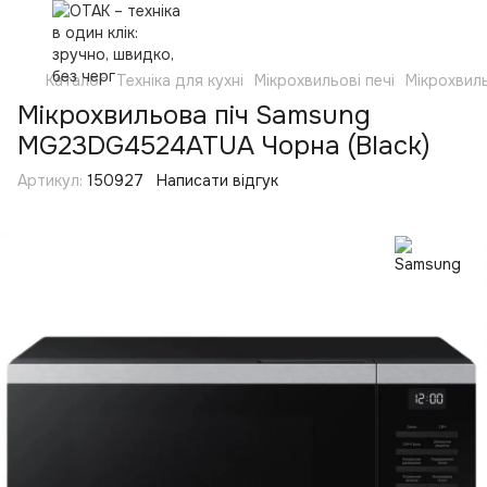
Каталог
Техніка для кухні
Мікрохвильові печі
Мікрохвиль
Мікрохвильова піч Samsung
MG23DG4524ATUA Чорна (Black)
Артикул:
150927
Написати відгук