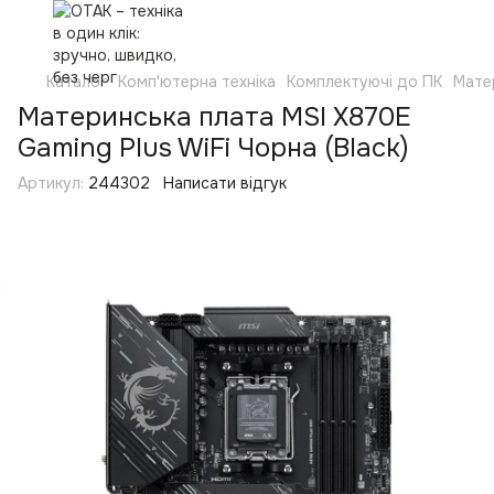
Каталог
Комп'ютерна техніка
Комплектуючі до ПК
Мате
Материнська плата MSI X870E
Gaming Plus WiFi Чорна (Black)
Артикул:
244302
Написати відгук