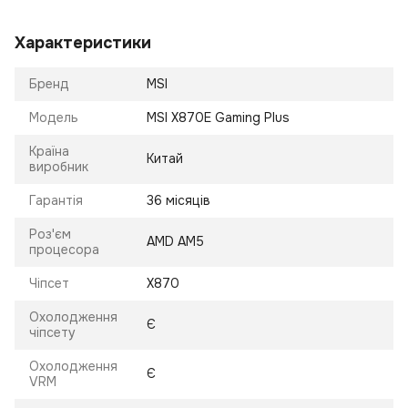
Характеристики
Бренд
MSI
Модель
MSI X870E Gaming Plus
Країна
Китай
виробник
Гарантія
36 місяців
Роз'єм
AMD AM5
процесора
Чіпсет
X870
Охолодження
Є
чіпсету
Охолодження
Є
VRM