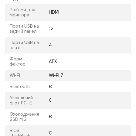
Роз'єми для
HDMI
монітора
Порти USB на
12
задній панелі
Порти USB на
4
платі
Форм-
ATX
фактор
Wi-Fi
Wi-Fi 7
Bluetooth
Є
Укріплений
Є
слот PCI-E
Охолодження
Є
SSD M.2
BIOS
Є
FlashBack