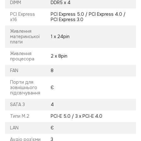
DIMM
DDR5 x 4
PCI Express
PCI Express 5.0 / PCI Express 4.0 /
x16
PCI Express 3.0
Живлення
материнської
1 х 24pin
плати
Живлення
2 х 8pin
процесора
FAN
8
Порти для
зовнішнього
Є
підсвічування
SATA 3
4
Типи M.2
PCI-E 5.0 / 3 х PCI-E 4.0
LAN
Є
Аудіо роз'єми
3