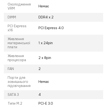
Охолодження
Немає
VRM
DIMM
DDR4 x 2
PCI Express
PCI Express 4.0
x16
Живлення
материнської
1 х 24pin
плати
Живлення
2 х 8pin
процесора
FAN
2
Порти для
зовнішнього
Немає
підсвічування
SATA 3
4
Типи M.2
PCI-E 3.0