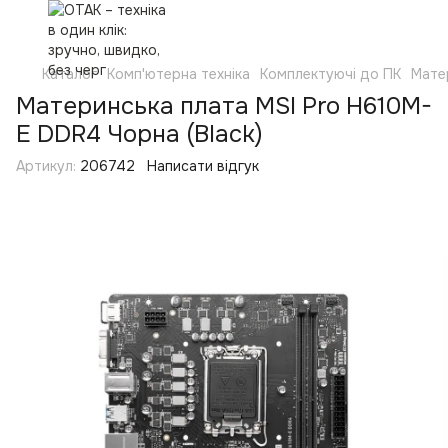
Каталог
Комп'ютерна техніка
Комплектуючі до ПК
Мате
Материнська плата MSI Pro H610M-
E DDR4 Чорна (Black)
Артикул:
206742
Написати відгук