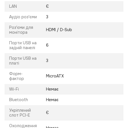
LAN
Є
Аудіо роз'єми
3
Роз'єми для
HDMI / D-Sub
монітора
Порти USB на
6
задній панелі
Порти USB на
3
платі
Форм-
MicroATX
фактор
Wi-Fi
Немає
Bluetooth
Немає
Укріплений
Є
слот PCI-E
Охолодження