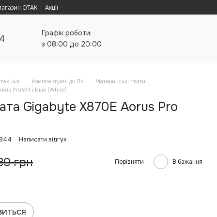
магазин ОТАК
Акції
Графік роботи:
24
з 08:00 до 20:00
техніка
Комплектуючі до ПК
Материнські плати
rus Pro WiFi Біла (White)
та Gigabyte X870E Aorus Pro
)
8944
Написати відгук
80 грн
Порівняти
В бажання
виться