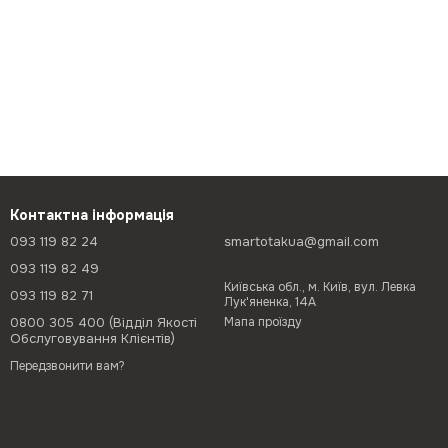
Контактна інформація
093 119 82 24
smartotakua@gmail.com
093 119 82 49
Київська обл., м. Київ, вул. Левка
093 119 82 71
Лук'яненка, 14А
0800 305 400 (Відділ Якості
Мапа проїзду
Обслуговування Клієнтів)
Передзвонити вам?