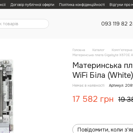
нсії
Договір публічної оферти
Політика конфіденційності
Відгуки про 
093 119 82 
Головна
Каталог
Комп'ютерна 
Материнська плата Gigabyte X870E Ao
Материнська пла
WiFi Біла (White
Немає в наявності
Артикул: 20
17 582 грн
19 3
Повідомити, коли з'я