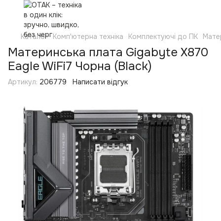
Каталог
Комп'ютерна техніка
Комплектуючі до ПК
Мате
Материнська плата Gigabyte X870
Eagle WiFi7 Чорна (Black)
Артикул:
206779
Написати відгук