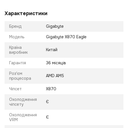
Характеристики
Бренд
Gigabyte
Модель
Gigabyte X870 Eagle
Країна
Китай
виробник
Гарантія
36 місяців
Роз'єм
AMD AM5
процесора
Чіпсет
X870
Охолодження
Є
чіпсету
Охолодження
Є
VRM