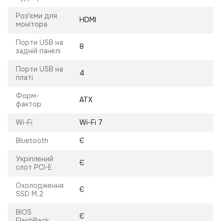
Роз'єми для
HDMI
монітора
Порти USB на
8
задній панелі
Порти USB на
4
платі
Форм-
ATX
фактор
Wi-Fi
Wi-Fi 7
Bluetooth
Є
Укріплений
Є
слот PCI-E
Охолодження
Є
SSD M.2
BIOS
Є
FlashBack