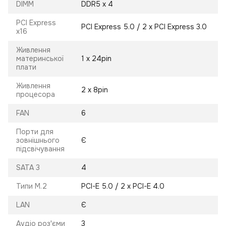
DIMM
DDR5 x 4
PCI Express
PCI Express 5.0 / 2 x PCI Express 3.0
x16
Живлення
материнської
1 х 24pin
плати
Живлення
2 х 8pin
процесора
FAN
6
Порти для
зовнішнього
Є
підсвічування
SATA 3
4
Типи M.2
PCI-E 5.0 / 2 х PCI-E 4.0
LAN
Є
Аудіо роз'єми
3