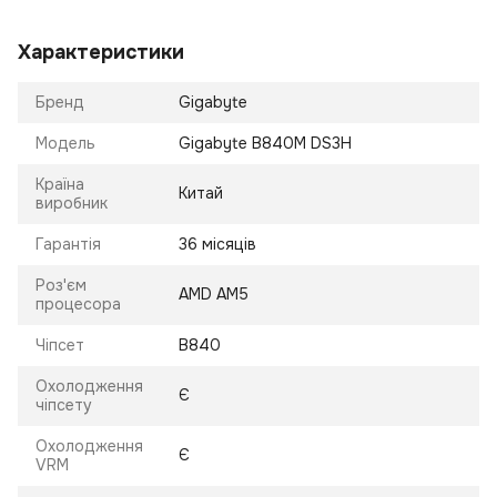
Характеристики
Бренд
Gigabyte
Модель
Gigabyte B840M DS3H
Країна
Китай
виробник
Гарантія
36 місяців
Роз'єм
AMD AM5
процесора
Чіпсет
B840
Охолодження
Є
чіпсету
Охолодження
Є
VRM