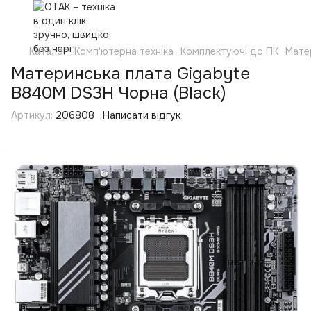
Каталог
Комп'ютерна техніка
Комплектуючі до ПК
Мате
Материнська плата Gigabyte
B840M DS3H Чорна (Black)
Артикул:
206808
Написати відгук