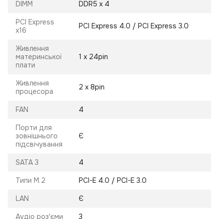
DIMM
DDR5 x 4
PCI Express
PCI Express 4.0 / PCI Express 3.0
x16
Живлення
материнської
1 х 24pin
плати
Живлення
2 х 8pin
процесора
FAN
4
Порти для
зовнішнього
Є
підсвічування
SATA 3
4
Типи M.2
PCI-E 4.0 / PCI-E 3.0
LAN
Є
Аудіо роз'єми
3