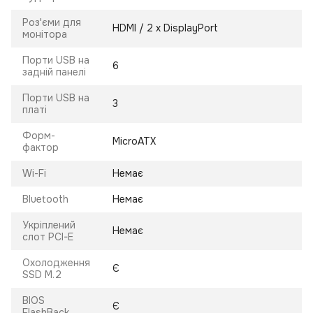
Роз'єми для
HDMI / 2 х DisplayPort
монітора
Порти USB на
6
задній панелі
Порти USB на
3
платі
Форм-
MicroATX
фактор
Wi-Fi
Немає
Bluetooth
Немає
Укріплений
Немає
слот PCI-E
Охолодження
Є
SSD M.2
BIOS
Є
FlashBack