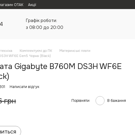
магазин ОТАК
Акції
Графік роботи:
24
з 08:00 до 20:00
техніка
Комплектуючі до ПК
Материнські плати
DS3H WF6E Gen5 Чорна (Black)
ата Gigabyte B760M DS3H WF6E
ck)
931
Написати відгук
6 грн
Порівняти
В бажання
виться