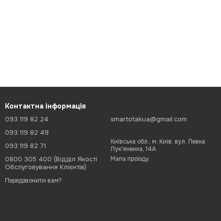
Контактна інформація
093 119 82 24
smartotakua@gmail.com
093 119 82 49
Київська обл., м. Київ, вул. Левка
093 119 82 71
Лук'яненка, 14А
0800 305 400 (Відділ Якості
Мапа проїзду
Обслуговування Клієнтів)
Передзвонити вам?