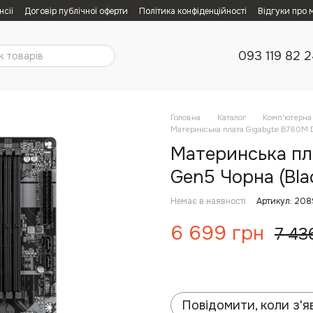
нсії
Договір публічної оферти
Політика конфіденційності
Відгуки про 
093 119 82 
Головна
Каталог
Комп'ютерна 
Материнська плата Gigabyte B760M 
Материнська пл
Gen5 Чорна (Bla
Немає в наявності
Артикул: 208
6 699 грн
7 43
Повідомити, коли з'я