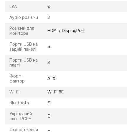
LAN
Є
Аудіо роз'єми
3
Роз'єми для
HDMI / DisplayPort
монітора
Порти USB на
5
задній панелі
Порти USB на
3
платі
Форм-
ATX
фактор
Wi-Fi
Wi-Fi 6E
Bluetooth
Є
Укріплений
Є
слот PCI-E
Охолодження