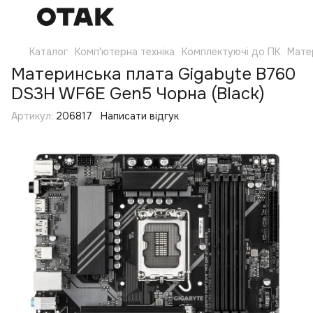
Каталог
Комп'ютерна техніка
Комплектуючі до ПК
Мате
Материнська плата Gigabyte B760
DS3H WF6E Gen5 Чорна (Black)
Артикул:
206817
Написати відгук