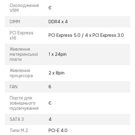
Охолодження
Є
VRM
DIMM
DDR4 x 4
PCI Express
PCI Express 5.0 / 4 x PCI Express 3.0
x16
Живлення
материнської
1 х 24pin
плати
Живлення
2 х 8pin
процесора
FAN
6
Порти для
зовнішнього
Є
підсвічування
SATA 3
4
Типи M.2
PCI-E 4.0