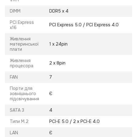
DIMM
DDR5 x 4
PCI Express
PCI Express 5.0 / PCI Express 4.0
x16
Живлення
материнської
1 х 24pin
плати
Живлення
2 х 8pin
процесора
FAN
7
Порти для
зовнішнього
Є
підсвічування
SATA 3
4
Типи M.2
PCI-E 5.0 / 2 х PCI-E 4.0
LAN
Є