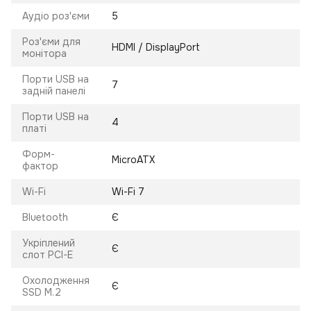
Аудіо роз'єми
5
Роз'єми для
HDMI / DisplayPort
монітора
Порти USB на
7
задній панелі
Порти USB на
4
платі
Форм-
MicroATX
фактор
Wi-Fi
Wi-Fi 7
Bluetooth
Є
Укріплений
Є
слот PCI-E
Охолодження
Є
SSD M.2