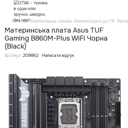
Каталог
Комп'ютерна техніка
Комплектуючі до ПК
Мате
Материнська плата Asus TUF
Gaming B860M-Plus WiFi Чорна
(Black)
Артикул:
209862
Написати відгук