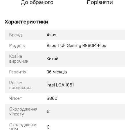
До обраного
Порівняти
Характеристики
Бренд
Asus
Модель
Asus TUF Gaming B860M-Plus
Країна
Китай
виробник
Гарантія
36 місяців
Роз'єм
Intel LGA 1851
процесора
Чіпсет
B860
Охолодження
Є
чіпсету
Охолодження
Є
VRM