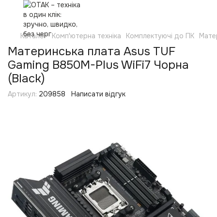
Каталог
Комп'ютерна техніка
Комплектуючі до ПК
Мате
Материнська плата Asus TUF
Gaming B850M-Plus WiFi7 Чорна
(Black)
Артикул:
209858
Написати відгук