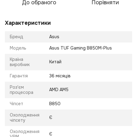
До обраного
Порівняти
Характеристики
Бренд
Asus
Модель
Asus TUF Gaming B850M-Plus
Країна
Китай
виробник
Гарантія
36 місяців
Роз'єм
AMD AM5
процесора
Чіпсет
B850
Охолодження
Є
чіпсету
Охолодження
Є
VRM