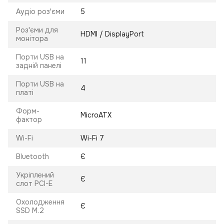
Аудіо роз'єми
5
Роз'єми для
HDMI / DisplayPort
монітора
Порти USB на
11
задній панелі
Порти USB на
4
платі
Форм-
MicroATX
фактор
Wi-Fi
Wi-Fi 7
Bluetooth
Є
Укріплений
Є
слот PCI-E
Охолодження
Є
SSD M.2