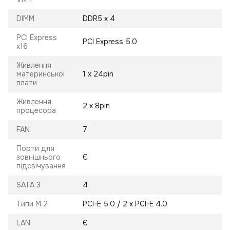
DIMM
DDR5 x 4
PCI Express
PCI Express 5.0
x16
Живлення
материнської
1 х 24pin
плати
Живлення
2 х 8pin
процесора
FAN
7
Порти для
зовнішнього
Є
підсвічування
SATA 3
4
Типи M.2
PCI-E 5.0 / 2 х PCI-E 4.0
LAN
Є