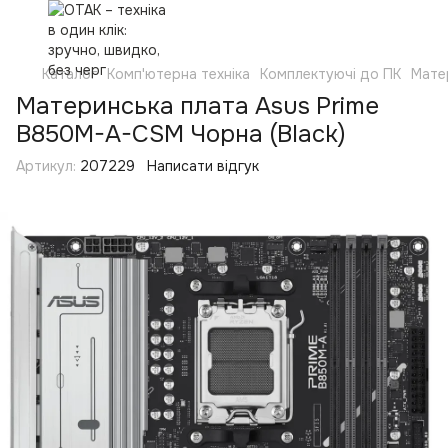
Каталог
Комп'ютерна техніка
Комплектуючі до ПК
Мате
Материнська плата Asus Prime
B850M-A-CSM Чорна (Black)
Артикул:
207229
Написати відгук