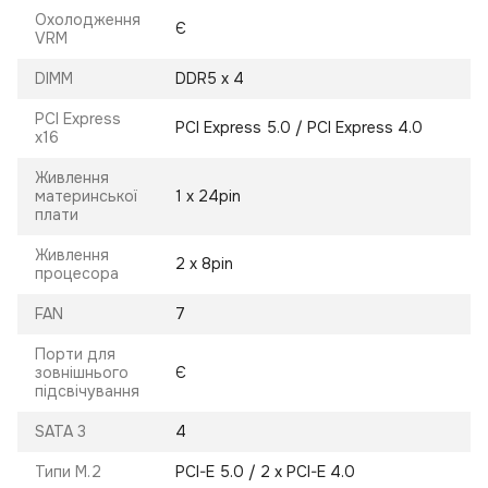
Охолодження
Є
VRM
DIMM
DDR5 x 4
PCI Express
PCI Express 5.0 / PCI Express 4.0
x16
Живлення
материнської
1 х 24pin
плати
Живлення
2 х 8pin
процесора
FAN
7
Порти для
зовнішнього
Є
підсвічування
SATA 3
4
Типи M.2
PCI-E 5.0 / 2 х PCI-E 4.0