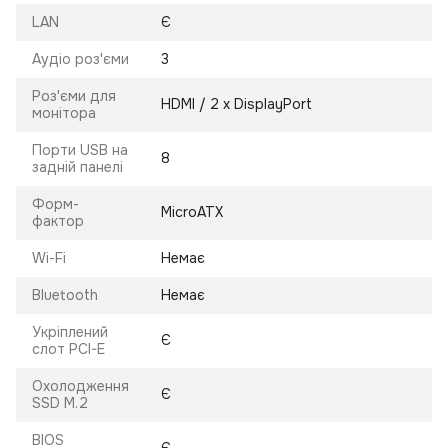
LAN
Є
Аудіо роз'єми
3
Роз'єми для
HDMI / 2 х DisplayPort
монітора
Порти USB на
8
задній панелі
Форм-
MicroATX
фактор
Wi-Fi
Немає
Bluetooth
Немає
Укріплений
Є
слот PCI-E
Охолодження
Є
SSD M.2
BIOS