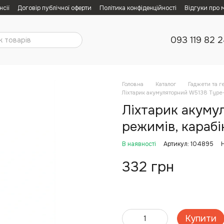
нсії
Договір публічної оферти
Політика конфіденційності
Відгуки про 
093 119 82 
Головна
Каталог
Гаджети та г
Ліхтарик акумуляторний W5138 Type-C
Ліхтарик акуму
режимів, карабі
В наявності
Артикул: 104895
332 грн
Купити