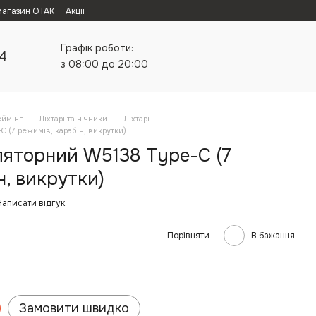
магазин ОТАК
Акції
Графік роботи:
24
з 08:00 до 20:00
еймінг
Ліхтарі та нічники
Ліхтарі
 (7 режимів, карабін, викрутки)
ляторний W5138 Type-C (7
н, викрутки)
Написати відгук
Порівняти
В бажання
Замовити швидко