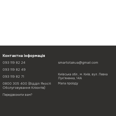
Контактна інформація
093 119 82 24
smartotakua@gmail.com
093 119 82 49
Київська обл., м. Київ, вул. Левка
093 119 82 71
Лук'яненка, 14А
0800 305 400 (Відділ Якості
Мапа проїзду
Обслуговування Клієнтів)
Передзвонити вам?