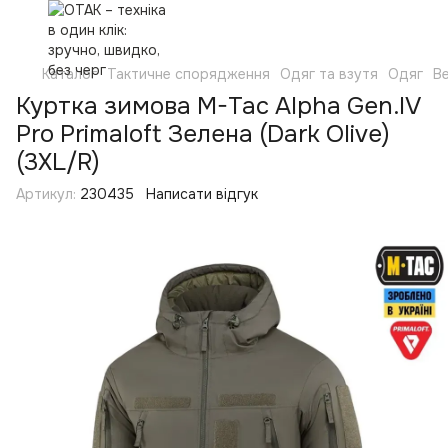
Каталог
Тактичне спорядження
Одяг та взутя
Одяг
Ве
Куртка зимова M-Tac Alpha Gen.IV
Pro Primaloft Зелена (Dark Olive)
(3XL/R)
Артикул:
230435
Написати відгук