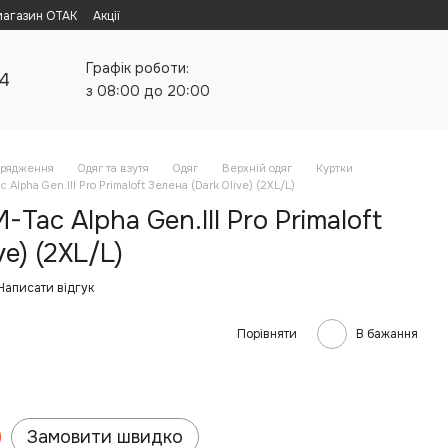
магазин ОТАК
Акції
Графік роботи:
24
з 08:00 до 20:00
орядження
Одяг та взутя
Одяг
Верхній одяг
Куртки
 Alpha Gen.III Pro Primaloft Зелена (Dark Olive) (2XL/L)
Tac Alpha Gen.III Pro Primaloft
ve) (2XL/L)
Написати відгук
Порівняти
В бажання
Замовити швидко