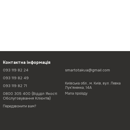
Контактна інформація
093 119 82 24
smartotakua@gmail.com
093 119 82 49
Київська обл., м. Київ, вул. Левка
093 119 82 71
Лук'яненка, 14А
0800 305 400 (Відділ Якості
Мапа проїзду
Обслуговування Клієнтів)
Передзвонити вам?