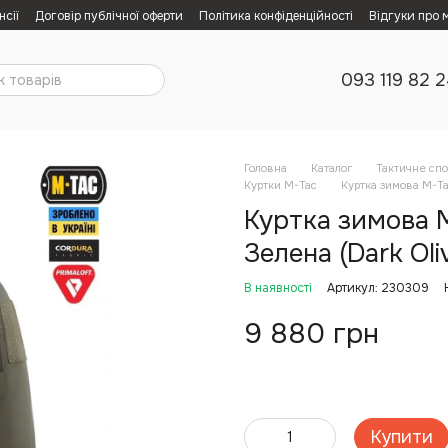
нсії
Договір публічної оферти
Політика конфіденційності
Відгуки про 
093 119 82 
Головна
Каталог
Тактичне сп
Куртки M-Tac
Куртка зимова M-Tac
Куртка зимова M-
Зелена (Dark Oli
В наявності
Артикул: 230309
9 880 грн
Купити