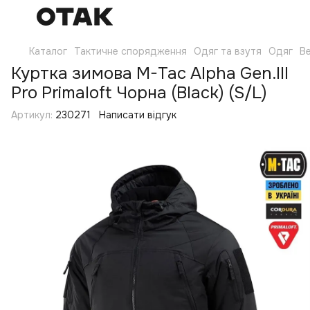
Каталог
Тактичне спорядження
Одяг та взутя
Одяг
Ве
Куртка зимова M-Tac Alpha Gen.III
Pro Primaloft Чорна (Black) (S/L)
Артикул:
230271
Написати відгук