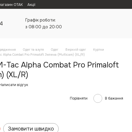
магазин ОТАК
Акції
Графік роботи:
24
з 08:00 до 20:00
орядження
Одяг та взутя
Одяг
Верхній одяг
Куртки
 Alpha Combat Pro Primaloft Зелена (Multicam) (XL/R)
-Tac Alpha Combat Pro Primaloft
) (XL/R)
Написати відгук
Порівняти
В бажання
Замовити швидко