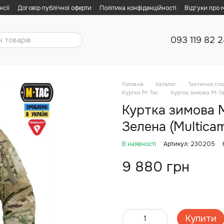
нсії
Договір публічної оферти
Політика конфіденційності
Відгуки про 
093 119 82 
Головна
Каталог
Тактичне сп
Куртки M-Tac
Куртка зимова M-Tac
Куртка зимова M
Зелена (Multicam
В наявності
Артикул: 230205
9 880 грн
Купити