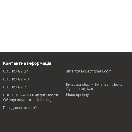
Контактна інформація
093 119 82 24
smartotakua@gmail.com
093 119 82 49
Київська обл., м. Київ, вул. Левка
093 119 82 71
Лук'яненка, 14А
0800 305 400 (Відділ Якості
Мапа проїзду
Обслуговування Клієнтів)
Передзвонити вам?