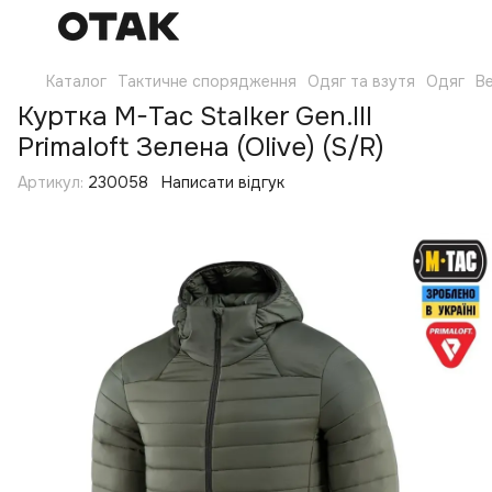
Каталог
Тактичне спорядження
Одяг та взутя
Одяг
Ве
Куртка M-Tac Stalker Gen.III
Primaloft Зелена (Olive) (S/R)
Артикул:
230058
Написати відгук