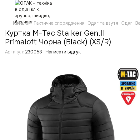
Каталог
Тактичне спорядження
Одяг та взутя
Одяг
Ве
Куртка M-Tac Stalker Gen.III
Primaloft Чорна (Black) (XS/R)
Артикул:
230053
Написати відгук