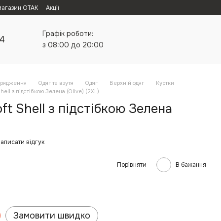
магазин ОТАК
Акції
Графік роботи:
24
з 08:00 до 20:00
орядження
Одяг та взутя
Одяг
Верхній одяг
Куртки
hell з підстібкою Зелена (Olive) (2XL)
ft Shell з підстібкою Зелена
аписати відгук
Порівняти
В бажання
Замовити швидко