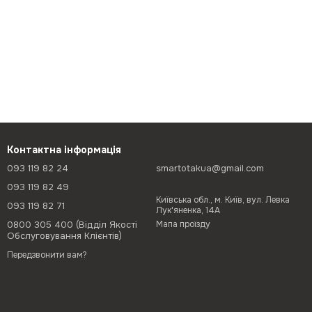
Контактна інформація
093 119 82 24
smartotakua@gmail.com
093 119 82 49
Київська обл., м. Київ, вул. Левка
093 119 82 71
Лук'яненка, 14А
0800 305 400 (Відділ Якості
Мапа проїзду
Обслуговування Клієнтів)
Передзвонити вам?