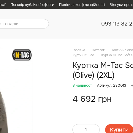
нсії
Договір публічної оферти
Політика конфіденційності
Відгуки про 
093 119 82 
Головна
Каталог
Тактичне сп
Куртки M-Tac
Куртка M-Tac Soft S
Куртка M-Tac So
(Olive) (2XL)
В наявності
Артикул: 230013
Н
4 692 грн
Купити