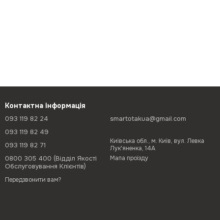
Контактна інформація
093 119 82 24
smartotakua@gmail.com
093 119 82 49
Київська обл., м. Київ, вул. Левка
093 119 82 71
Лук'яненка, 14А
0800 305 400 (Відділ Якості
Мапа проїзду
Обслуговування Клієнтів)
Передзвонити вам?