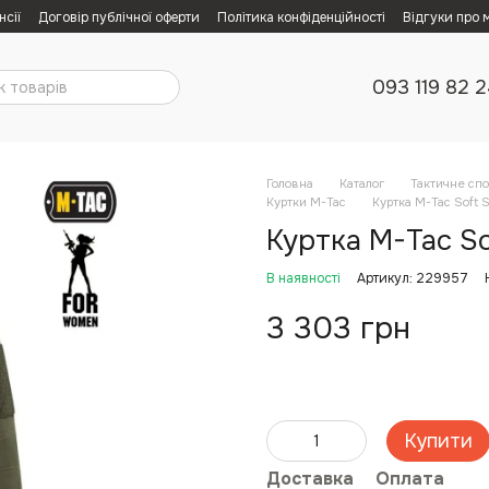
нсії
Договір публічної оферти
Політика конфіденційності
Відгуки про 
093 119 82 
Головна
Каталог
Тактичне сп
Куртки M-Tac
Куртка M-Tac Soft S
Куртка M-Tac Sof
В наявності
Артикул: 229957
3 303 грн
Купити
Доставка
Оплата