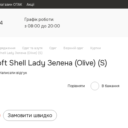
магазин ОТАК
Акції
Графік роботи:
24
з 08:00 до 20:00
орядження
Одяг та взутя
Одяг
Верхній одяг
Куртки
hell Lady Зелена (Olive) (S)
t Shell Lady Зелена (Olive) (S)
Написати відгук
Порівняти
В бажання
Замовити швидко