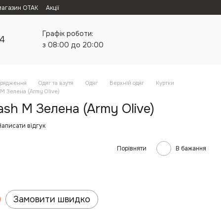
магазин ОТАК
Акції
Графік роботи:
24
з 08:00 до 20:00
орядження
Одяг та взутя
Одяг
Верхній одяг
Куртки
 M Зелена (Army Olive)
ash M Зелена (Army Olive)
Написати відгук
Порівняти
В бажання
Замовити швидко