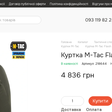
нсії
Договір публічної оферти
Політика конфіденційності
Відгуки про 
093 119 82 
Головна
Каталог
Тактичне сп
Куртки M-Tac
Куртка M-Tac Flash
Куртка M-Tac Fl
В наявності
Артикул: 218644
4 836 грн
Купити
Доставка
Оплата