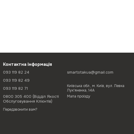
Контактна інформація
093 119 82 24
smartotakua@gmail.com
093 119 82 49
Київська обл., м. Київ, вул. Левка
093 119 82 71
Лук'яненка, 14А
0800 305 400 (Відділ Якості
Мапа проїзду
Обслуговування Клієнтів)
Передзвонити вам?