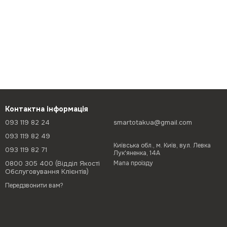
Контактна інформація
093 119 82 24
smartotakua@gmail.com
093 119 82 49
Київська обл., м. Київ, вул. Левка
093 119 82 71
Лук'яненка, 14А
0800 305 400 (Відділ Якості
Мапа проїзду
Обслуговування Клієнтів)
Передзвонити вам?