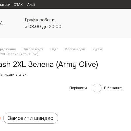
магазин ОТАК
Акції
Графік роботи:
24
з 08:00 до 20:00
орядження
Одяг та взутя
Одяг
Верхній одяг
Куртки
 2XL Зелена (Army Olive)
ash 2XL Зелена (Army Olive)
аписати відгук
Порівняти
В бажання
Замовити швидко