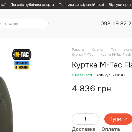
нсії
Договір публічної оферти
Політика конфіденційності
Відгуки про 
093 119 82 
Головна
Каталог
Тактичне сп
Куртки M-Tac
Куртка M-Tac Flash
Куртка M-Tac Fl
В наявності
Артикул: 218643
Н
4 836 грн
Купити
Доставка
Оплата